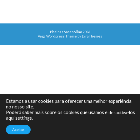
Piscinas Vasco Vilão 2026
Vega Wordpress Theme by
LyraThemes
Estamos a usar cookies para oferecer uma melhor experiência
no nosso site.
Poderá saber mais sobre os cookies que usamos e
desactiva
-los
aqui
settings
.
Aceitar